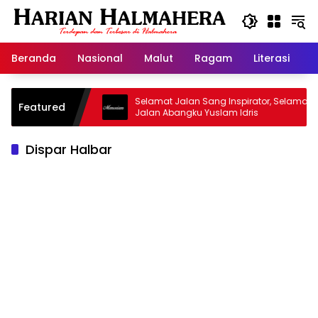
Langsung
ke
konten
Beranda
Nasional
Malut
Ragam
Literasi
H
asjid Warisan
Selamat Jalan Sang Inspirator, Selamat
Featured
Jalan Abangku Yuslam Idris
Dispar Halbar