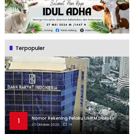
Terpopuler
Nomor Rekening Pelaku UMKM Diblokir
1
27 Oktober 2020
14