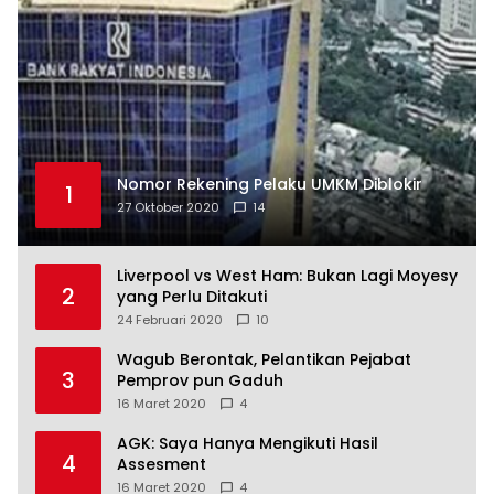
Nomor Rekening Pelaku UMKM Diblokir
1
27 Oktober 2020
14
Liverpool vs West Ham: Bukan Lagi Moyesy
2
yang Perlu Ditakuti
24 Februari 2020
10
Wagub Berontak, Pelantikan Pejabat
3
Pemprov pun Gaduh
16 Maret 2020
4
AGK: Saya Hanya Mengikuti Hasil
4
Assesment
16 Maret 2020
4