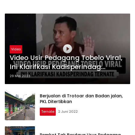
Video
Video Usir Pedagang Tobelo Viral,
Ini Klarifkasi Kadisperindag
Ternate
29 Mei 2023
Berjualan di Trotoar dan Badan jalan,
PKL Ditertibkan
Ternate
2 Juni 2022
Pemkot Tak Berdaya Urus Pedagang