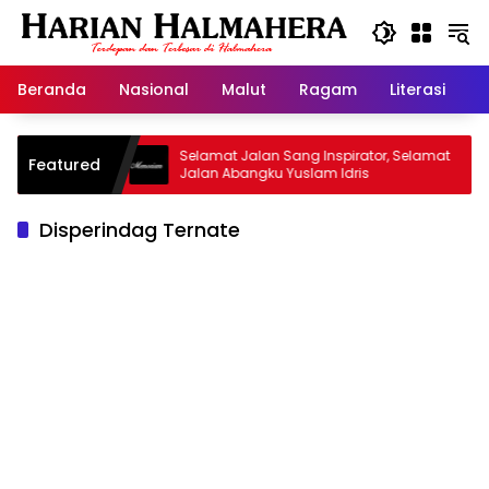
Langsung
ke
konten
Beranda
Nasional
Malut
Ragam
Literasi
H
arisan
Selamat Jalan Sang Inspirator, Selamat
Kip
Featured
Jalan Abangku Yuslam Idris
Men
Disperindag Ternate