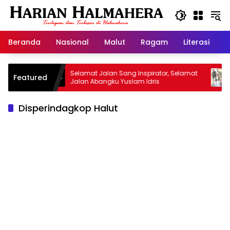
Langsung
ke
konten
Beranda
Nasional
Malut
Ragam
Literasi
H
san
Selamat Jalan Sang Inspirator, Selamat
Kipra
Featured
Jalan Abangku Yuslam Idris
Menang
Disperindagkop Halut