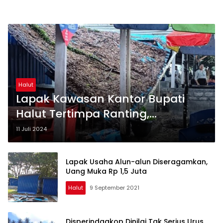
Halut
Lapak Kawasan Kantor Bupati
Halut Tertimpa Ranting,
Kadisperindagkop Singgung
11 Juli 2024
Kesepakatan, DLH Sebut Usia
Pohon
Lapak Usaha Alun-alun Diseragamkan,
Uang Muka Rp 1,5 Juta
Halut
9 September 2021
Disperindagkop Dinilai Tak Serius Urus