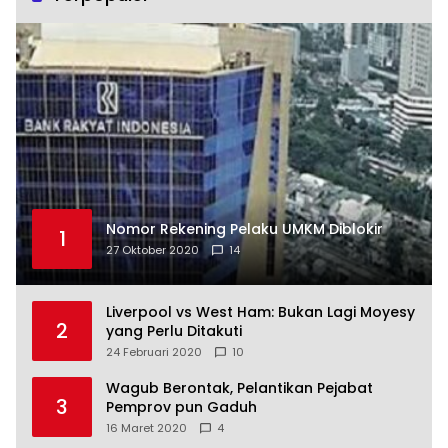
Nomor Rekening Pelaku UMKM Diblokir
1
27 Oktober 2020
14
Liverpool vs West Ham: Bukan Lagi Moyesy
2
yang Perlu Ditakuti
24 Februari 2020
10
Wagub Berontak, Pelantikan Pejabat
3
Pemprov pun Gaduh
16 Maret 2020
4