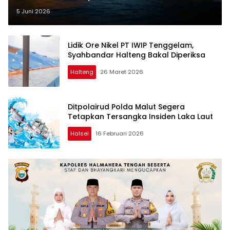
Kepala UPTD Pelabuhan Weda
5 Juni 2026
Lidik Ore Nikel PT IWIP Tenggelam,
Syahbandar Halteng Bakal Diperiksa
Halteng
26 Maret 2026
Ditpolairud Polda Malut Segera
Tetapkan Tersangka Insiden Laka Laut
Halsel
16 Februari 2026