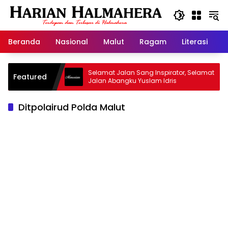
Langsung
ke
konten
Beranda
Nasional
Malut
Ragam
Literasi
H
d Warisan
Selamat Jalan Sang Inspirator, Selamat
Featured
Jalan Abangku Yuslam Idris
Ditpolairud Polda Malut