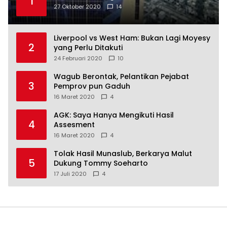
1
27 Oktober 2020
14
Liverpool vs West Ham: Bukan Lagi Moyesy
2
yang Perlu Ditakuti
24 Februari 2020
10
Wagub Berontak, Pelantikan Pejabat
3
Pemprov pun Gaduh
16 Maret 2020
4
AGK: Saya Hanya Mengikuti Hasil
4
Assesment
16 Maret 2020
4
Tolak Hasil Munaslub, Berkarya Malut
5
Dukung Tommy Soeharto
17 Juli 2020
4