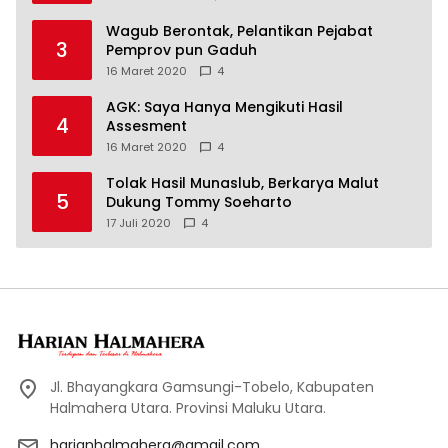
Wagub Berontak, Pelantikan Pejabat
3
Pemprov pun Gaduh
16 Maret 2020
4
AGK: Saya Hanya Mengikuti Hasil
4
Assesment
16 Maret 2020
4
Tolak Hasil Munaslub, Berkarya Malut
5
Dukung Tommy Soeharto
17 Juli 2020
4
Jl. Bhayangkara Gamsungi-Tobelo, Kabupaten
Halmahera Utara. Provinsi Maluku Utara.
harianhalmahera@gmail.com