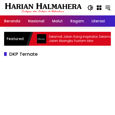
Langsung
ke
konten
Beranda
Nasional
Malut
Ragam
Literasi
H
jid Warisan
Selamat Jalan Sang Inspirator, Selamat
Featured
Jalan Abangku Yuslam Idris
DKP Ternate