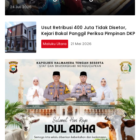
Pencurian Alat Tangkap
24 Juli 2026
Usut Retribusi 400 Juta Tidak Disetor,
Kejari Bakal Panggil Periksa Pimpinan DKP
Maluku Utara
21 Mei 2026