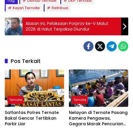
Tag:
Dishub Ternate
DKP Ternate
Kejari Ternate
Retribusi
Alasan Ini, Pelaksaan Porprov ke-V Malut
2026 di Halut Terpaksa Diundur
Pos Terkait
Ternate
Ternate
Satlantas Polres Ternate
Nelayan di Ternate Pasang
Bakal Gencar Tertibkan
Kamera Pengawas,
Parkir Liar
Gegara Marak Pencurian
Alat Tangkap