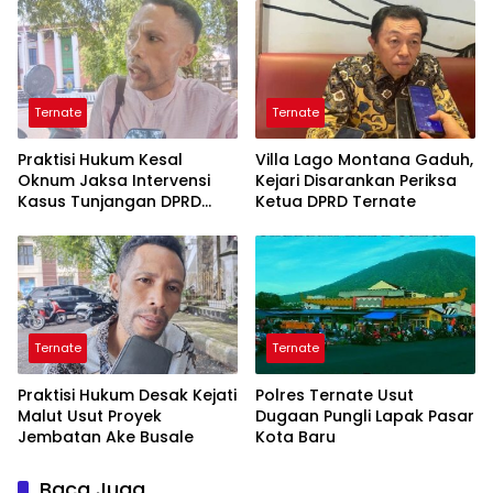
Ternate
Ternate
Praktisi Hukum Kesal
Villa Lago Montana Gaduh,
Oknum Jaksa Intervensi
Kejari Disarankan Periksa
Kasus Tunjangan DPRD
Ketua DPRD Ternate
Ternate
Ternate
Ternate
Praktisi Hukum Desak Kejati
Polres Ternate Usut
Malut Usut Proyek
Dugaan Pungli Lapak Pasar
Jembatan Ake Busale
Kota Baru
Baca Juga