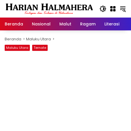
Langsung
ke
konten
Beranda
Nasional
Malut
Ragam
Literasi
H
Beranda
Maluku Utara
Maluku Utara
Ternate