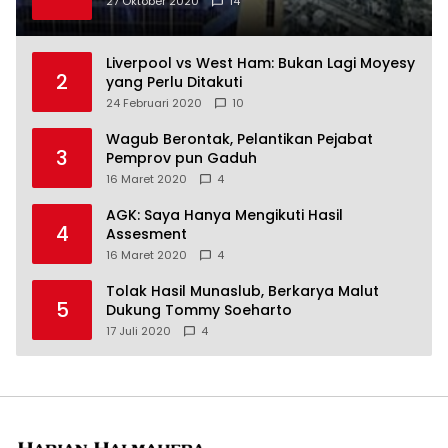
27 Oktober 2020
14
Liverpool vs West Ham: Bukan Lagi Moyesy
2
yang Perlu Ditakuti
24 Februari 2020
10
Wagub Berontak, Pelantikan Pejabat
3
Pemprov pun Gaduh
16 Maret 2020
4
AGK: Saya Hanya Mengikuti Hasil
4
Assesment
16 Maret 2020
4
Tolak Hasil Munaslub, Berkarya Malut
5
Dukung Tommy Soeharto
17 Juli 2020
4