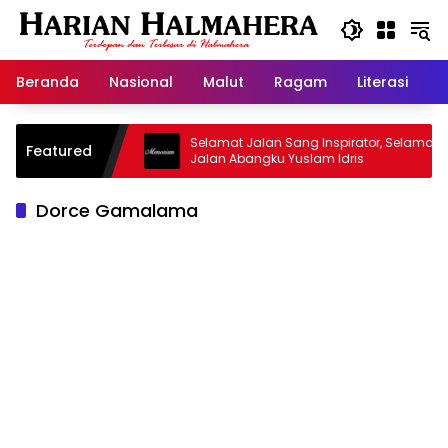
Langsung
ke
konten
Beranda
Nasional
Malut
Ragam
Literasi
H
sjid Warisan
Selamat Jalan Sang Inspirator, Selamat
Featured
Jalan Abangku Yuslam Idris
Dorce Gamalama