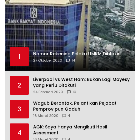
Nomor Rekening Pelaku UMKM Diblokir
1
27 Oktober 2020
14
Liverpool vs West Ham: Bukan Lagi Moyesy
2
yang Perlu Ditakuti
24 Februari 2020
10
Wagub Berontak, Pelantikan Pejabat
3
Pemprov pun Gaduh
16 Maret 2020
4
AGK: Saya Hanya Mengikuti Hasil
4
Assesment
16 Maret 2020
4