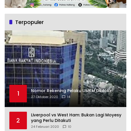
Terpopuler
Nomor Rekening Pelaku UMKM Diblokir
1
27 Oktober 2020
14
Liverpool vs West Ham: Bukan Lagi Moyesy
2
yang Perlu Ditakuti
24 Februari 2020
10