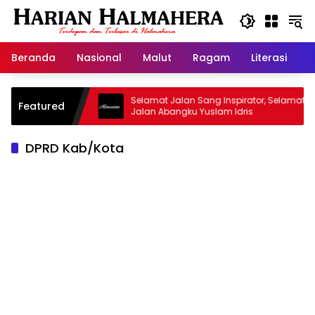
Langsung
ke
konten
Beranda
Nasional
Malut
Ragam
Literasi
H
asjid Warisan
Selamat Jalan Sang Inspirator, Selamat
Featured
Jalan Abangku Yuslam Idris
DPRD Kab/Kota