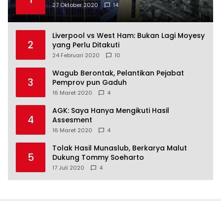
27 Oktober 2020
14
Liverpool vs West Ham: Bukan Lagi Moyesy
2
yang Perlu Ditakuti
24 Februari 2020
10
Wagub Berontak, Pelantikan Pejabat
3
Pemprov pun Gaduh
16 Maret 2020
4
AGK: Saya Hanya Mengikuti Hasil
4
Assesment
16 Maret 2020
4
Tolak Hasil Munaslub, Berkarya Malut
5
Dukung Tommy Soeharto
17 Juli 2020
4