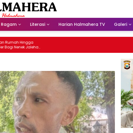
Ragam
Literasi
Harian Halmahera TV
Galeri
h Hingga
enek Jaleha
Tahun