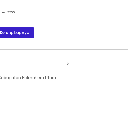
stus 2022
Selengkapnya
k
 Kabupaten Halmahera Utara.