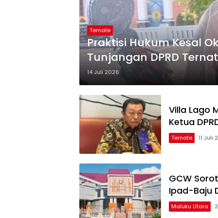
Ternate
Praktisi Hukum Kesal O
Tunjangan DPRD Terna
14 Juli 2026
Villa Lago
Ketua DPR
Ternate
11 Juli
GCW Soroti
Ipad-Baju D
Maluku Utara
2