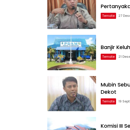
Pertanyak
Ternate
27 Des
Banjir Kelu
Ternate
21 Des
Mubin Sebu
Dekot
Ternate
19 Sep
Komisi III 