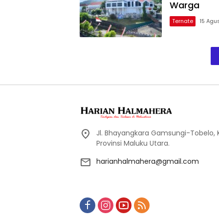
Warga
Ternate
15 Agu
Jl. Bhayangkara Gamsungi-Tobelo,
Provinsi Maluku Utara.
harianhalmahera@gmail.com