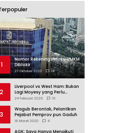
Terpopuler
Nomor Rekening Pelaku UMKM
1
Diblokir
27 Oktober 2020
14
Liverpool vs West Ham: Bukan
2
Lagi Moyesy yang Perlu
Ditakuti
24 Februari 2020
10
Wagub Berontak, Pelantikan
3
Pejabat Pemprov pun Gaduh
16 Maret 2020
4
AGK: Saya Hanya Mengikuti