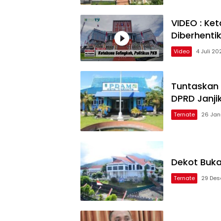
VIDEO : Ket
Diberhenti
Video
4 Juli 20
Tuntaskan 
DPRD Janjik
Ternate
26 Jan
Dekot Buk
Ternate
29 Des