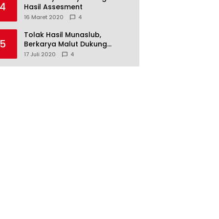
4
Hasil Assesment
16 Maret 2020
4
Tolak Hasil Munaslub,
5
Berkarya Malut Dukung
Tommy Soeharto
17 Juli 2020
4