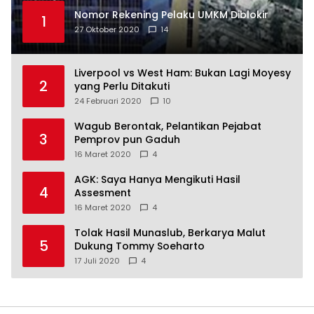
Nomor Rekening Pelaku UMKM Diblokir
1
27 Oktober 2020
14
Liverpool vs West Ham: Bukan Lagi Moyesy
2
yang Perlu Ditakuti
24 Februari 2020
10
Wagub Berontak, Pelantikan Pejabat
3
Pemprov pun Gaduh
16 Maret 2020
4
AGK: Saya Hanya Mengikuti Hasil
4
Assesment
16 Maret 2020
4
Tolak Hasil Munaslub, Berkarya Malut
5
Dukung Tommy Soeharto
17 Juli 2020
4