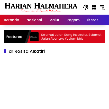
Langsung
ke
konten
Beranda
Nasional
Malut
Ragam
Literasi
H
d Warisan
Selamat Jalan Sang Inspirator, Selamat
Featured
Jalan Abangku Yuslam Idris
dr Rosita Alkatiri