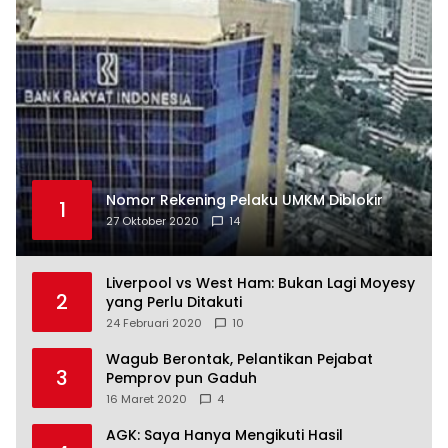
Nomor Rekening Pelaku UMKM Diblokir
1
27 Oktober 2020
14
Liverpool vs West Ham: Bukan Lagi Moyesy
2
yang Perlu Ditakuti
24 Februari 2020
10
Wagub Berontak, Pelantikan Pejabat
3
Pemprov pun Gaduh
16 Maret 2020
4
AGK: Saya Hanya Mengikuti Hasil