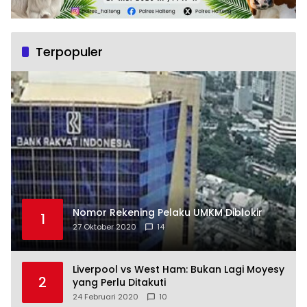
Terpopuler
Nomor Rekening Pelaku UMKM Diblokir
1
27 Oktober 2020
14
Liverpool vs West Ham: Bukan Lagi Moyesy
2
yang Perlu Ditakuti
24 Februari 2020
10