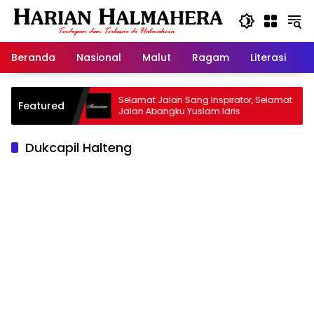
Langsung
ke
konten
Beranda
Nasional
Malut
Ragam
Literasi
H
 Warisan
Selamat Jalan Sang Inspirator, Selamat
K
Featured
Jalan Abangku Yuslam Idris
M
Dukcapil Halteng