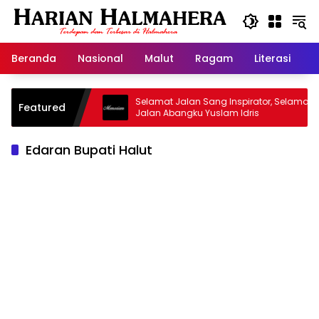
Langsung
ke
konten
Beranda
Nasional
Malut
Ragam
Literasi
H
sjid Warisan
Selamat Jalan Sang Inspirator, Selamat
Featured
Jalan Abangku Yuslam Idris
Edaran Bupati Halut