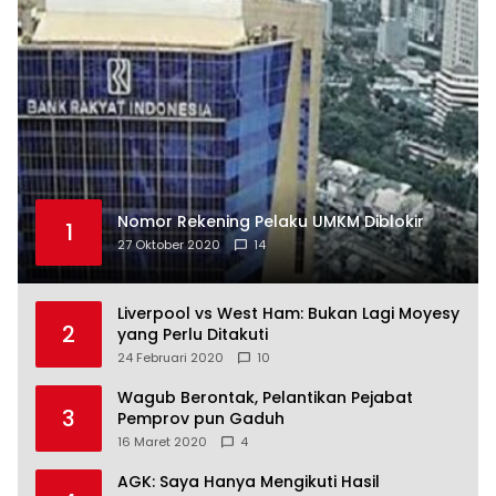
Nomor Rekening Pelaku UMKM Diblokir
1
27 Oktober 2020
14
Liverpool vs West Ham: Bukan Lagi Moyesy
2
yang Perlu Ditakuti
24 Februari 2020
10
Wagub Berontak, Pelantikan Pejabat
3
Pemprov pun Gaduh
16 Maret 2020
4
AGK: Saya Hanya Mengikuti Hasil