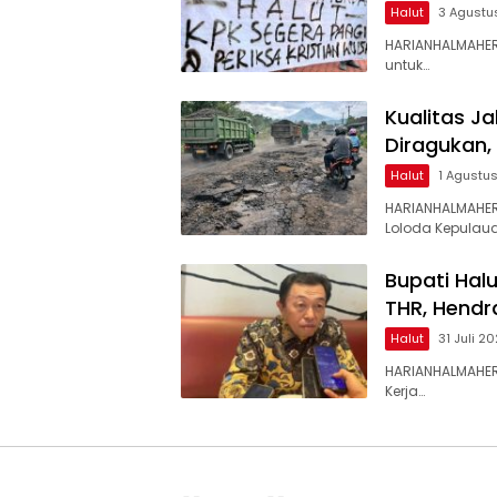
Halut
3 Agustu
HARIANHALMAHER
untuk…
Kualitas J
Diragukan,
Halut
1 Agustu
HARIANHALMAHER
Loloda Kepulaua
Bupati Hal
THR, Hendr
Halut
31 Juli 2
HARIANHALMAHER
Kerja…