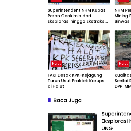
Superintendent NHM Kupas
NHM Pe
Peran Geokimia dari
Mining 
Eksplorasi hingga Ekstraksi
Binwas
dalam Webinar MGEI-SC
UNG
Halut
Halut
FAKI Desak KPK-Kejagung
Kualit
Turun Usut Praktek Korupsi
Senilai
di Halut
DPP IMM
Baca Juga
Superinten
Eksplorasi
UNG