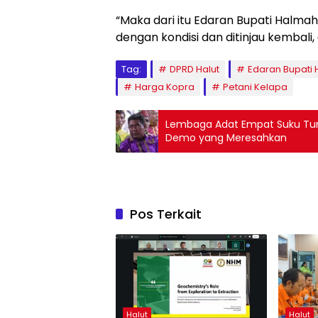
“Maka dari itu Edaran Bupati Halma
dengan kondisi dan ditinjau kembali
Tag:
DPRD Halut
Edaran Bupati 
Harga Kopra
Petani Kelapa
Lembaga Adat Empat Suku Tunj
Demo yang Meresahkan
Pos Terkait
Halut
Halut