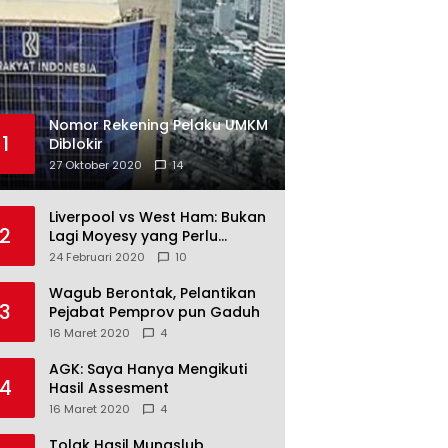
Nomor Rekening Pelaku UMKM
1
Diblokir
27 Oktober 2020
14
Liverpool vs West Ham: Bukan
2
Lagi Moyesy yang Perlu
Ditakuti
24 Februari 2020
10
Wagub Berontak, Pelantikan
3
Pejabat Pemprov pun Gaduh
16 Maret 2020
4
AGK: Saya Hanya Mengikuti
4
Hasil Assesment
16 Maret 2020
4
Tolak Hasil Munaslub,