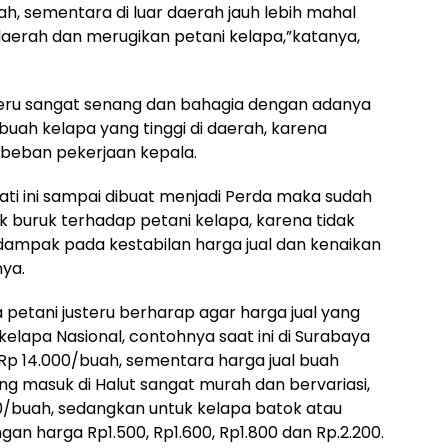
, sementara di luar daerah jauh lebih mahal
aerah dan merugikan petani kelapa,”katanya,
usteru sangat senang dan bahagia dengan adanya
uah kelapa yang tinggi di daerah, karena
beban pekerjaan kepala.
ti ini sampai dibuat menjadi Perda maka sudah
 buruk terhadap petani kelapa, karena tidak
dampak pada kestabilan harga jual dan kenaikan
nya.
 petani justeru berharap agar harga jual yang
kelapa Nasional, contohnya saat ini di Surabaya
Rp 14.000/buah, sementara harga jual buah
g masuk di Halut sangat murah dan bervariasi,
00/buah, sedangkan untuk kelapa batok atau
n harga Rp1.500, Rp1.600, Rp1.800 dan Rp.2.200.