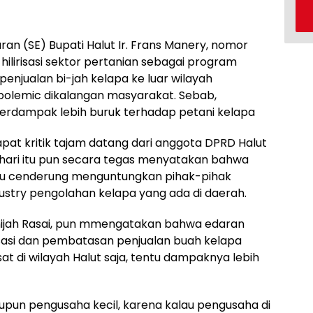
ran (SE) Bupati Halut Ir. Frans Manery, nomor
ilirisasi sektor pertanian sebagai program
enjualan bi-jah kelapa ke luar wilayah
polemic dikalangan masyarakat. Sebab,
berdampak lebih buruk terhadap petani kelapa
apat kritik tajam datang dari anggota DPRD Halut
ahari itu pun secara tegas menyatakan bahwa
 itu cenderung menguntungkan pihak-pihak
dustry pengolahan kelapa yang ada di daerah.
lhijah Rasai, pun mmengatakan bahwa edaran
risasi dan pembatasan penjualan buah kelapa
at di wilayah Halut saja, tentu dampaknya lebih
upun pengusaha kecil, karena kalau pengusaha di