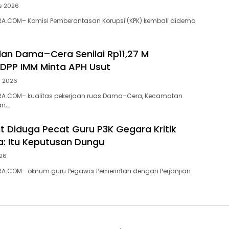
s 2026
A.COM– Komisi Pemberantasan Korupsi (KPK) kembali didemo
alan Dama–Cera Senilai Rp11,27 M
 DPP IMM Minta APH Usut
s 2026
A.COM– kualitas pekerjaan ruas Dama–Cera, Kecamatan
n,…
ut Diduga Pecat Guru P3K Gegara Kritik
a: Itu Keputusan Dungu
026
A.COM– oknum guru Pegawai Pemerintah dengan Perjanjian