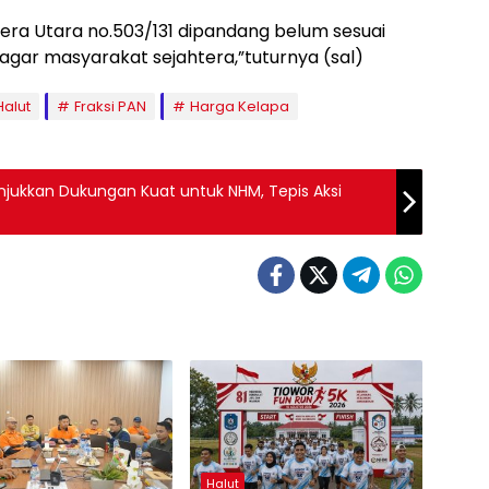
hera Utara no.503/131 dipandang belum sesuai
, agar masyarakat sejahtera,”tuturnya (sal)
Halut
Fraksi PAN
Harga Kelapa
ukkan Dukungan Kuat untuk NHM, Tepis Aksi
Halut