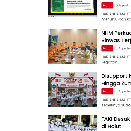
Halut
6 Agustu
HARIANHALMAHER
menunjukkan k
NHM Perkua
Binwas Te
Halut
3 Agustu
HARIANHALMAHER
kegiatan…
Disupport 
Hingga Zum
Halut
3 Agustu
HARIANHALMAHE
sepertinya suda
FAKI Desak
di Halut