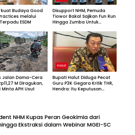
rkuat Budaya Good
Disupport NHM, Pemuda
Practices melalui
Tiowor Bakal Sajikan Fun Run
 Terpadu ESDM
Hingga Zumba Untuk
Meriahkan HUT RI ke-81
Halut
as Jalan Dama–Cera
Bupati Halut Diduga Pecat
 Rp11,27 M Diragukan,
Guru P3K Gegara Kritik THR,
 Minta APH Usut
Hendra: Itu Keputusan
Dungu
dent NHM Kupas Peran Geokimia dari
 hingga Ekstraksi dalam Webinar MGEI-SC