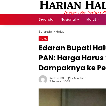
Langsung
ke
konten
Beranda
Nasional
Malut
Beranda
Halut
Halut
Edaran Bupati Halu
PAN: Harga Harus 
Dampaknya ke Pe
Redaksi03
2 Min Baca
7 Februari 2025