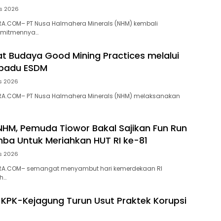
s 2026
A.COM– PT Nusa Halmahera Minerals (NHM) kembali
omitmennya…
t Budaya Good Mining Practices melalui
rpadu ESDM
s 2026
A.COM– PT Nusa Halmahera Minerals (NHM) melaksanakan
NHM, Pemuda Tiowor Bakal Sajikan Fun Run
ba Untuk Meriahkan HUT RI ke-81
s 2026
RA.COM– semangat menyambut hari kemerdekaan RI
h…
 KPK-Kejagung Turun Usut Praktek Korupsi