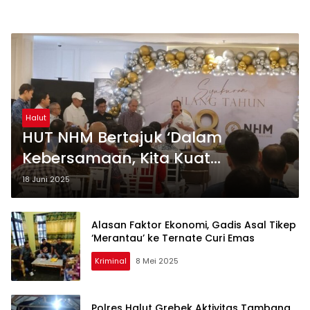
Halut
HUT NHM Bertajuk ‘Dalam
Kebersamaan, Kita Kuat
Menghadapi Tantangan’, Sinyal
18 Juni 2025
Berjuang Untuk Bangkit
Alasan Faktor Ekonomi, Gadis Asal Tikep
‘Merantau’ ke Ternate Curi Emas
Kriminal
8 Mei 2025
Polres Halut Grebek Aktivitas Tambang