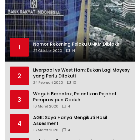
Nomor Rekening Pelaku UMKM Diblokir
1
27 Oktober 2020
14
Liverpool vs West Ham: Bukan Lagi Moyesy
2
yang Perlu Ditakuti
24 Februari 2020
10
Wagub Berontak, Pelantikan Pejabat
3
Pemprov pun Gaduh
16 Maret 2020
4
AGK: Saya Hanya Mengikuti Hasil
4
Assesment
16 Maret 2020
4