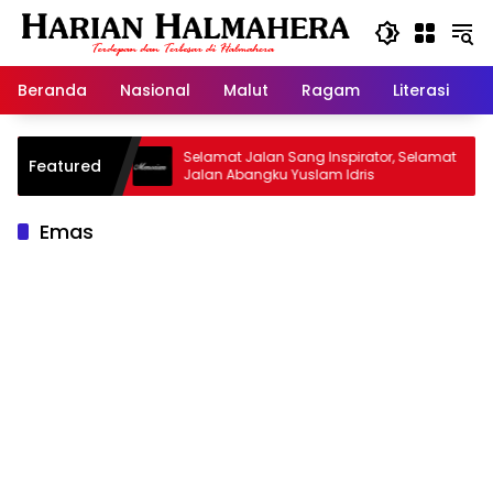
Langsung
ke
konten
Beranda
Nasional
Malut
Ragam
Literasi
H
 Warisan
Selamat Jalan Sang Inspirator, Selamat
K
Featured
Jalan Abangku Yuslam Idris
M
Emas