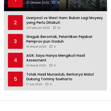
27 Oktober 2020
14
Liverpool vs West Ham: Bukan Lagi Moyesy
2
yang Perlu Ditakuti
24 Februari 2020
10
Wagub Berontak, Pelantikan Pejabat
3
Pemprov pun Gaduh
16 Maret 2020
4
AGK: Saya Hanya Mengikuti Hasil
4
Assesment
16 Maret 2020
4
Tolak Hasil Munaslub, Berkarya Malut
5
Dukung Tommy Soeharto
17 Juli 2020
4