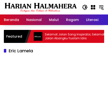
Langsung
ke
konten
Beranda
Nasional
Malut
Ragam
Literasi
H
asjid Warisan
Selamat Jalan Sang Inspirator, Selamat
Featured
Jalan Abangku Yuslam Idris
Eric Lamela