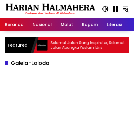
Langsung
ke
konten
Beranda
Nasional
Malut
Ragam
Literasi
H
 Warisan
Selamat Jalan Sang Inspirator, Selamat
K
Featured
Jalan Abangku Yuslam Idris
M
Galela-Loloda