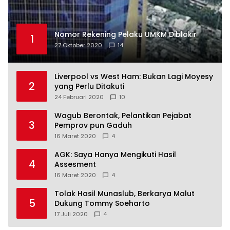
Nomor Rekening Pelaku UMKM Diblokir
1
27 Oktober 2020
14
Liverpool vs West Ham: Bukan Lagi Moyesy
2
yang Perlu Ditakuti
24 Februari 2020
10
Wagub Berontak, Pelantikan Pejabat
3
Pemprov pun Gaduh
16 Maret 2020
4
AGK: Saya Hanya Mengikuti Hasil
4
Assesment
16 Maret 2020
4
Tolak Hasil Munaslub, Berkarya Malut
5
Dukung Tommy Soeharto
17 Juli 2020
4