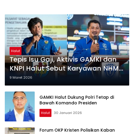
Halut
Tepis Isu Gaji, Aktivis GAMKI dan
KNPI Halut Sebut Karyawan NHM
yang Dirumahkan Masih Digaji
9 Maret 2026
GAMKI Halut Dukung Polri Tetap di
Bawah Komando Presiden
Halut
30 Januari 2026
Forum OKP Kristen Polisikan Kaban