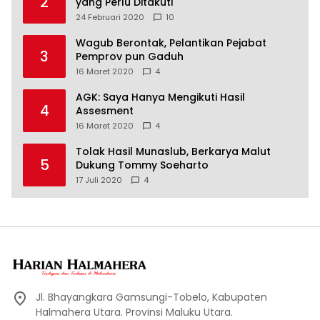
2
yang Perlu Ditakuti
24 Februari 2020
10
Wagub Berontak, Pelantikan Pejabat
3
Pemprov pun Gaduh
16 Maret 2020
4
AGK: Saya Hanya Mengikuti Hasil
4
Assesment
16 Maret 2020
4
Tolak Hasil Munaslub, Berkarya Malut
5
Dukung Tommy Soeharto
17 Juli 2020
4
Jl. Bhayangkara Gamsungi-Tobelo, Kabupaten
Halmahera Utara. Provinsi Maluku Utara.