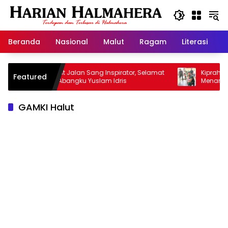
Langsung
ke
konten
Beranda
Nasional
Malut
Ragam
Literasi
H
Selamat Jalan Sang Inspirator, Selamat
Kiprah Korem 1
Featured
Jalan Abangku Yuslam Idris
Menangani Stunt
GAMKI Halut