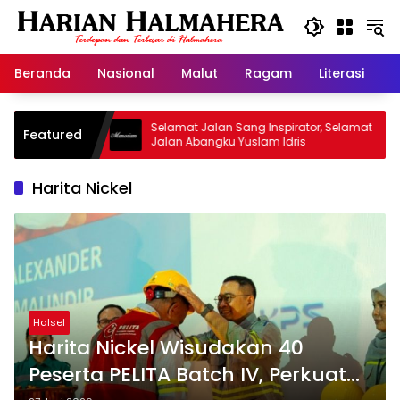
Langsung
ke
konten
Beranda
Nasional
Malut
Ragam
Literasi
H
arisan
Selamat Jalan Sang Inspirator, Selamat
Kip
Featured
Jalan Abangku Yuslam Idris
Men
Harita Nickel
Halsel
Harita Nickel Wisudakan 40
Peserta PELITA Batch IV, Perkuat