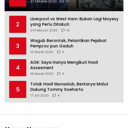
27 Oktober 2020
14
Liverpool vs West Ham: Bukan Lagi Moyesy
2
yang Perlu Ditakuti
24 Februari 2020
10
Wagub Berontak, Pelantikan Pejabat
3
Pemprov pun Gaduh
16 Maret 2020
4
AGK: Saya Hanya Mengikuti Hasil
4
Assesment
16 Maret 2020
4
Tolak Hasil Munaslub, Berkarya Malut
5
Dukung Tommy Soeharto
17 Juli 2020
4