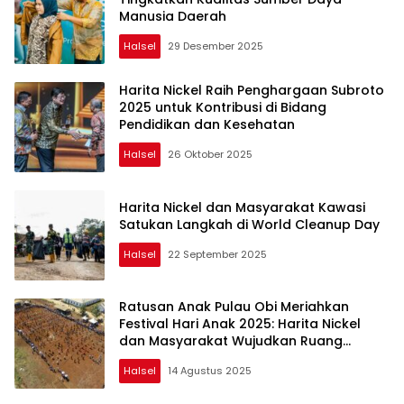
Manusia Daerah
Halsel
29 Desember 2025
Harita Nickel Raih Penghargaan Subroto
2025 untuk Kontribusi di Bidang
Pendidikan dan Kesehatan
Halsel
26 Oktober 2025
Harita Nickel dan Masyarakat Kawasi
Satukan Langkah di World Cleanup Day
Halsel
22 September 2025
Ratusan Anak Pulau Obi Meriahkan
Festival Hari Anak 2025: Harita Nickel
dan Masyarakat Wujudkan Ruang
Ekspresi dan Kreativitas Anak di Tengah
Halsel
14 Agustus 2025
Kawasan Industri