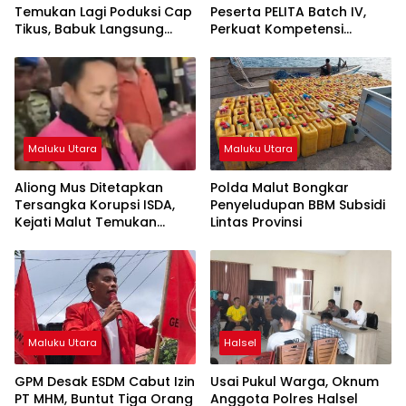
Temukan Lagi Poduksi Cap
Peserta PELITA Batch IV,
Tikus, Babuk Langsung
Perkuat Kompetensi
Dimusnahkan
Tenaga Kerja Lokal Pulau
Obi
Maluku Utara
Maluku Utara
Aliong Mus Ditetapkan
Polda Malut Bongkar
Tersangka Korupsi ISDA,
Penyeludupan BBM Subsidi
Kejati Malut Temukan
Lintas Provinsi
Kerugian Rp8 M
Maluku Utara
Halsel
GPM Desak ESDM Cabut Izin
Usai Pukul Warga, Oknum
PT MHM, Buntut Tiga Orang
Anggota Polres Halsel