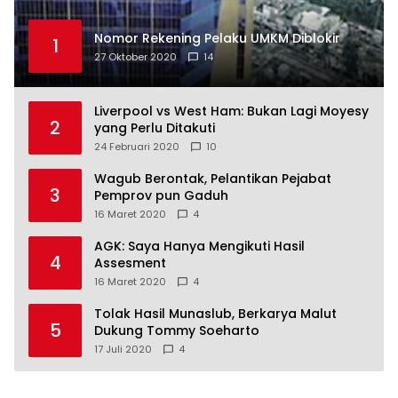
Nomor Rekening Pelaku UMKM Diblokir
1
27 Oktober 2020
14
Liverpool vs West Ham: Bukan Lagi Moyesy
2
yang Perlu Ditakuti
24 Februari 2020
10
Wagub Berontak, Pelantikan Pejabat
3
Pemprov pun Gaduh
16 Maret 2020
4
AGK: Saya Hanya Mengikuti Hasil
4
Assesment
16 Maret 2020
4
Tolak Hasil Munaslub, Berkarya Malut
5
Dukung Tommy Soeharto
17 Juli 2020
4