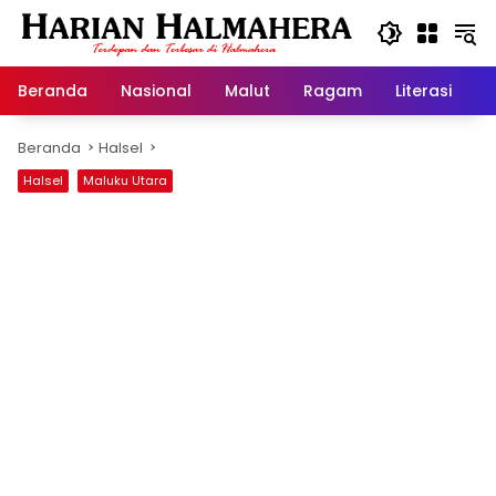
Langsung
ke
konten
Beranda
Nasional
Malut
Ragam
Literasi
H
Beranda
Halsel
Halsel
Maluku Utara