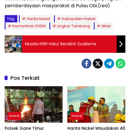
pemberdayaan masyarakat di Pulau Obi.(red)
Tag:
Harita Nickel
Kabupaten Halsel
Kementrian ESDM
Lingkar Tambang
Nikel
Musda KNPI Halut Berakhir Dualisme
Pos Terkait
Halsel
Halsel
Polsek Gane Timur
Harita Nickel Wisudakan 40