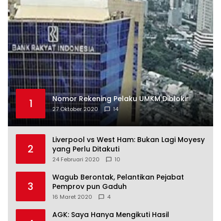
Nomor Rekening Pelaku UMKM Diblokir
1
27 Oktober 2020
14
Liverpool vs West Ham: Bukan Lagi Moyesy
2
yang Perlu Ditakuti
24 Februari 2020
10
Wagub Berontak, Pelantikan Pejabat
3
Pemprov pun Gaduh
16 Maret 2020
4
AGK: Saya Hanya Mengikuti Hasil