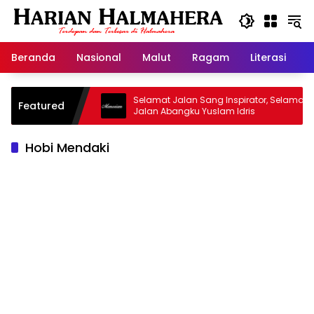
Langsung
ke
konten
Beranda
Nasional
Malut
Ragam
Literasi
H
asjid Warisan
Selamat Jalan Sang Inspirator, Selamat
Featured
Jalan Abangku Yuslam Idris
Hobi Mendaki