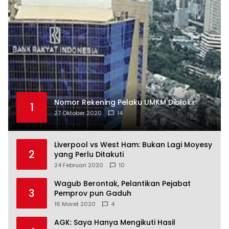
Nomor Rekening Pelaku UMKM Diblokir
1
27 Oktober 2020
14
Liverpool vs West Ham: Bukan Lagi Moyesy
2
yang Perlu Ditakuti
24 Februari 2020
10
Wagub Berontak, Pelantikan Pejabat
3
Pemprov pun Gaduh
16 Maret 2020
4
AGK: Saya Hanya Mengikuti Hasil