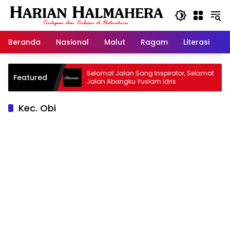
Langsung
ke
konten
Beranda
Nasional
Malut
Ragam
Literasi
H
d Warisan
Selamat Jalan Sang Inspirator, Selamat
Featured
Jalan Abangku Yuslam Idris
Kec. Obi