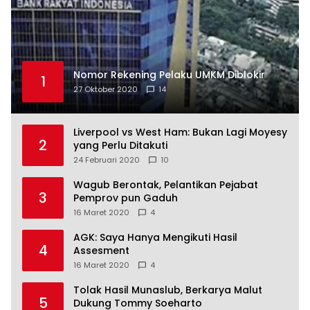
Nomor Rekening Pelaku UMKM Diblokir
1
27 Oktober 2020
14
Liverpool vs West Ham: Bukan Lagi Moyesy
2
yang Perlu Ditakuti
24 Februari 2020
10
Wagub Berontak, Pelantikan Pejabat
3
Pemprov pun Gaduh
16 Maret 2020
4
AGK: Saya Hanya Mengikuti Hasil
4
Assesment
16 Maret 2020
4
Tolak Hasil Munaslub, Berkarya Malut
5
Dukung Tommy Soeharto