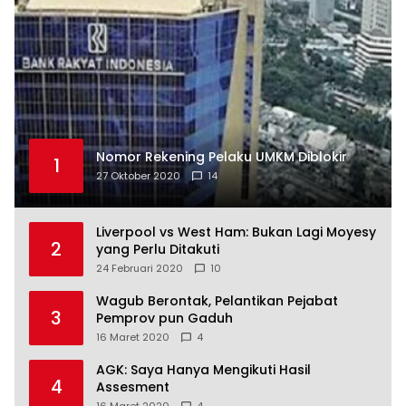
Nomor Rekening Pelaku UMKM Diblokir
1
27 Oktober 2020
14
Liverpool vs West Ham: Bukan Lagi Moyesy
2
yang Perlu Ditakuti
24 Februari 2020
10
Wagub Berontak, Pelantikan Pejabat
3
Pemprov pun Gaduh
16 Maret 2020
4
AGK: Saya Hanya Mengikuti Hasil
4
Assesment
16 Maret 2020
4