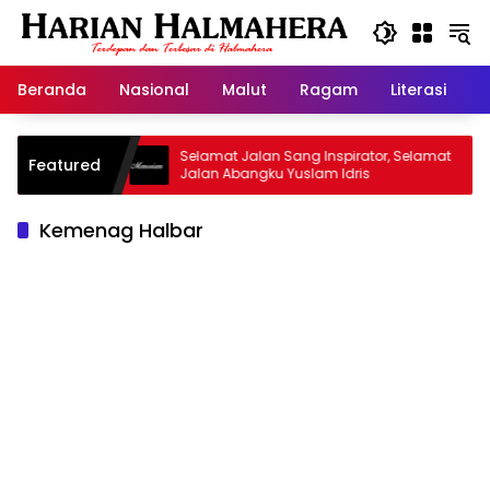
Langsung
ke
konten
Beranda
Nasional
Malut
Ragam
Literasi
H
arisan
Selamat Jalan Sang Inspirator, Selamat
Kip
Featured
Jalan Abangku Yuslam Idris
Men
Kemenag Halbar