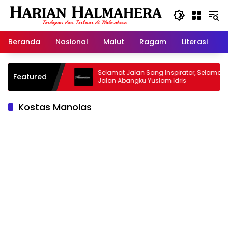
Langsung
ke
konten
Beranda
Nasional
Malut
Ragam
Literasi
H
asjid Warisan
Selamat Jalan Sang Inspirator, Selamat
Featured
Jalan Abangku Yuslam Idris
Kostas Manolas