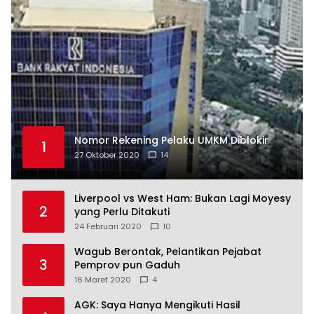
Nomor Rekening Pelaku UMKM Diblokir
1
27 Oktober 2020
14
Liverpool vs West Ham: Bukan Lagi Moyesy
2
yang Perlu Ditakuti
24 Februari 2020
10
Wagub Berontak, Pelantikan Pejabat
3
Pemprov pun Gaduh
16 Maret 2020
4
AGK: Saya Hanya Mengikuti Hasil