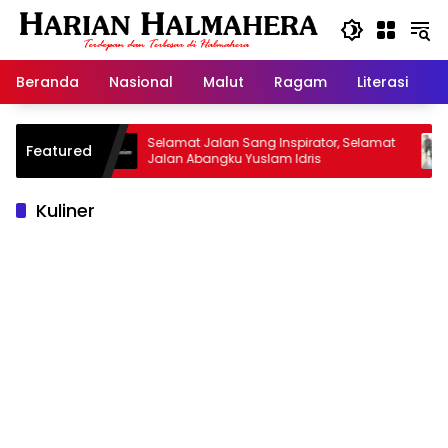
Langsung
ke
konten
Beranda
Nasional
Malut
Ragam
Literasi
H
risan
Selamat Jalan Sang Inspirator, Selamat
Kipr
Featured
Jalan Abangku Yuslam Idris
Mena
Kuliner