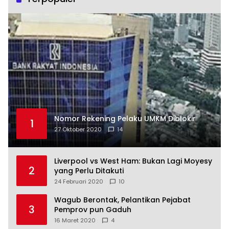
Nomor Rekening Pelaku UMKM Diblokir
1
27 Oktober 2020
14
Liverpool vs West Ham: Bukan Lagi Moyesy
2
yang Perlu Ditakuti
24 Februari 2020
10
Wagub Berontak, Pelantikan Pejabat
3
Pemprov pun Gaduh
16 Maret 2020
4