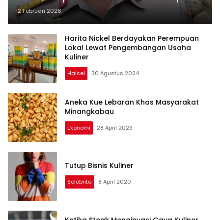
THM Beralih Sementara ke Bisnis
12 Februari 2026
Kuliner
Harita Nickel Berdayakan Perempuan
Lokal Lewat Pengembangan Usaha
Kuliner
Halsel
30 Agustus 2024
Aneka Kue Lebaran Khas Masyarakat
Minangkabau
Ekonomi
28 April 2023
Tutup Bisnis Kuliner
Selebrita
8 April 2020
Ketika Steak Menginvasi Gaya Kuliner