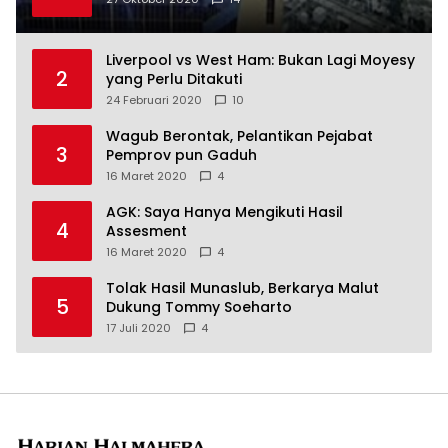
Liverpool vs West Ham: Bukan Lagi Moyesy
2
yang Perlu Ditakuti
24 Februari 2020
10
Wagub Berontak, Pelantikan Pejabat
3
Pemprov pun Gaduh
16 Maret 2020
4
AGK: Saya Hanya Mengikuti Hasil
4
Assesment
16 Maret 2020
4
Tolak Hasil Munaslub, Berkarya Malut
5
Dukung Tommy Soeharto
17 Juli 2020
4