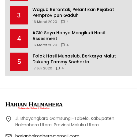
Wagub Berontak, Pelantikan Pejabat
3
Pemprov pun Gaduh
16 Maret 2020
4
AGK: Saya Hanya Mengikuti Hasil
4
Assesment
16 Maret 2020
4
Tolak Hasil Munaslub, Berkarya Malut
5
Dukung Tommy Soeharto
17 Juli 2020
4
Jl. Bhayangkara Gamsungi-Tobelo, Kabupaten
Halmahera Utara. Provinsi Maluku Utara.
harianhalmahera@gmail.com