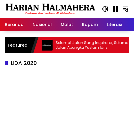
Langsung
ke
konten
Beranda
Nasional
Malut
Ragam
Literasi
H
sjid Warisan
Selamat Jalan Sang Inspirator, Selamat
Featured
Jalan Abangku Yuslam Idris
LIDA 2020