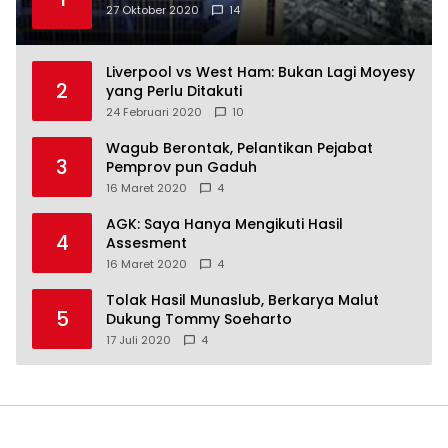
27 Oktober 2020
14
Liverpool vs West Ham: Bukan Lagi Moyesy
2
yang Perlu Ditakuti
24 Februari 2020
10
Wagub Berontak, Pelantikan Pejabat
3
Pemprov pun Gaduh
16 Maret 2020
4
AGK: Saya Hanya Mengikuti Hasil
4
Assesment
16 Maret 2020
4
Tolak Hasil Munaslub, Berkarya Malut
5
Dukung Tommy Soeharto
17 Juli 2020
4