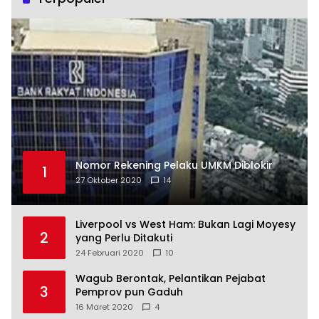
Nomor Rekening Pelaku UMKM Diblokir
1
27 Oktober 2020
14
Liverpool vs West Ham: Bukan Lagi Moyesy
2
yang Perlu Ditakuti
24 Februari 2020
10
Wagub Berontak, Pelantikan Pejabat
3
Pemprov pun Gaduh
16 Maret 2020
4