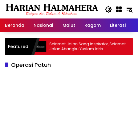
Langsung
ke
konten
Beranda
Nasional
Malut
Ragam
Literasi
H
Warisan
Selamat Jalan Sang Inspirator, Selamat
Ki
Featured
Jalan Abangku Yuslam Idris
Me
Operasi Patuh