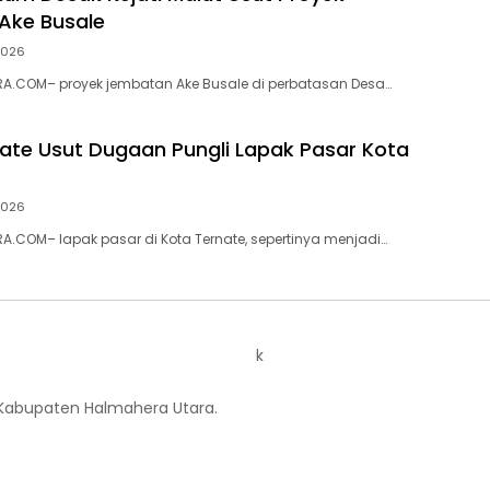
Ake Busale
 2026
A.COM– proyek jembatan Ake Busale di perbatasan Desa…
nate Usut Dugaan Pungli Lapak Pasar Kota
 2026
.COM– lapak pasar di Kota Ternate, sepertinya menjadi…
k
 Kabupaten Halmahera Utara.