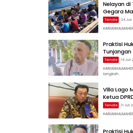
Nelayan di
Gegara Mar
Ternate
24 Jul
HARIANHALMAHER
Praktisi H
Tunjangan
Ternate
14 Juli
HARIANHALMAHER
langkah…
Villa Lago
Ketua DPR
Ternate
11 Juli
HARIANHALMAHER
Praktisi H