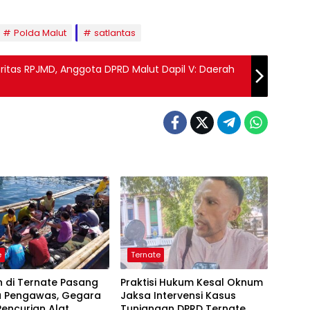
Polda Malut
satlantas
ritas RPJMD, Anggota DPRD Malut Dapil V: Daerah
e
Ternate
 di Ternate Pasang
Praktisi Hukum Kesal Oknum
 Pengawas, Gegara
Jaksa Intervensi Kasus
encurian Alat
Tunjangan DPRD Ternate