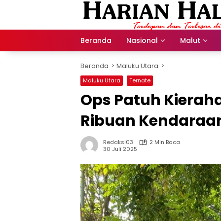
Langsung
ke
konten
Beranda
Nasional
Malut
Beranda
Maluku Utara
Maluku Utara
Ternate
Ops Patuh Kieraha
Ribuan Kendaraan
Redaksi03
2 Min Baca
30 Juli 2025