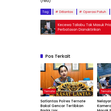
(red)
Tag:
Ditlantas
Operasi Patuh
Kecewa Taliabu Tak Masuk Prio
Perbatasan Dianaktirikan
Pos Terkait
Ternate
Ternat
Satlantas Polres Ternate
Nelayan
Bakal Gencar Tertibkan
Kamera
Parkir Liar
Marak P