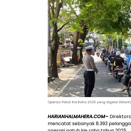
Operasi Patuh Kie Raha 2025 yang digelar Ditlant
HARIANHALMAHERA.COM–
Direktora
mencatat sebanyak 8.393 pelanggara
operasi patuh kie raha tahun 2025.