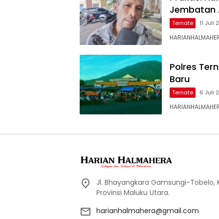
Jembatan 
Ternate
11 Juli
HARIANHALMAHER
Polres Ter
Baru
Ternate
6 Juli
HARIANHALMAHERA
Jl. Bhayangkara Gamsungi-Tobelo,
Provinsi Maluku Utara.
harianhalmahera@gmail.com