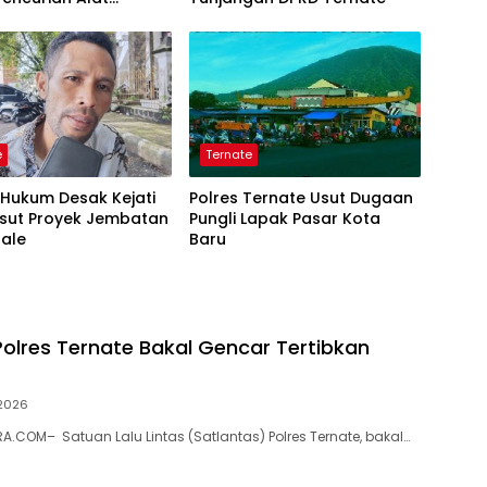
ap
e
Ternate
i Hukum Desak Kejati
Polres Ternate Usut Dugaan
Usut Proyek Jembatan
Pungli Lapak Pasar Kota
sale
Baru
Polres Ternate Bakal Gencar Tertibkan
 2026
.COM– Satuan Lalu Lintas (Satlantas) Polres Ternate, bakal…