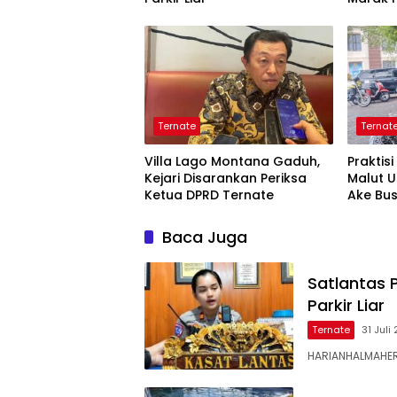
Tangk
Ternate
Ternat
Villa Lago Montana Gaduh,
Praktis
Kejari Disarankan Periksa
Malut 
Ketua DPRD Ternate
Ake Bu
Baca Juga
Satlantas 
Parkir Liar
Ternate
31 Juli
HARIANHALMAHERA