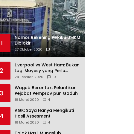
Nomor Rekening Pelaku UMKM
1
Diblokir
27 Oktober 2020
14
Liverpool vs West Ham: Bukan
2
Lagi Moyesy yang Perlu
Ditakuti
24 Februari 2020
10
Wagub Berontak, Pelantikan
3
Pejabat Pemprov pun Gaduh
16 Maret 2020
4
AGK: Saya Hanya Mengikuti
4
Hasil Assesment
16 Maret 2020
4
Tolak Hasil Munaslub,