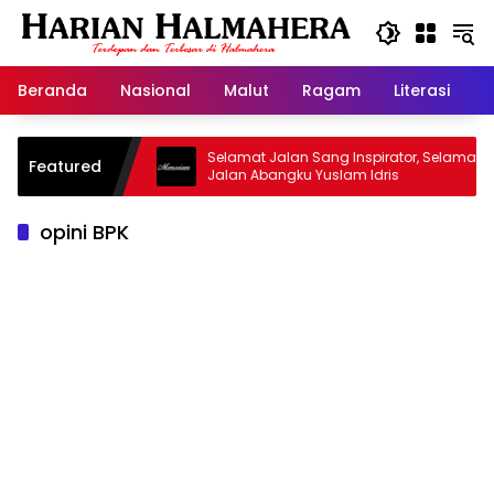
Langsung
ke
konten
Beranda
Nasional
Malut
Ragam
Literasi
H
sjid Warisan
Selamat Jalan Sang Inspirator, Selamat
Featured
Jalan Abangku Yuslam Idris
opini BPK