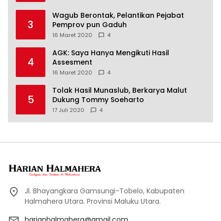
Wagub Berontak, Pelantikan Pejabat
3
Pemprov pun Gaduh
16 Maret 2020
4
AGK: Saya Hanya Mengikuti Hasil
4
Assesment
16 Maret 2020
4
Tolak Hasil Munaslub, Berkarya Malut
5
Dukung Tommy Soeharto
17 Juli 2020
4
Jl. Bhayangkara Gamsungi-Tobelo, Kabupaten
Halmahera Utara. Provinsi Maluku Utara.
harianhalmahera@gmail.com