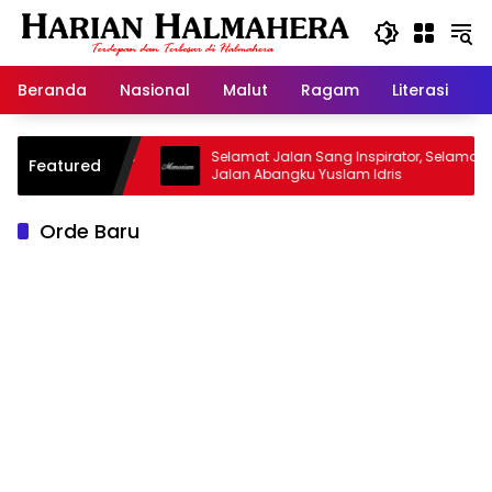
Langsung
ke
konten
Beranda
Nasional
Malut
Ragam
Literasi
H
Masjid Warisan
Selamat Jalan Sang Inspirator, Selamat
Featured
Jalan Abangku Yuslam Idris
Orde Baru