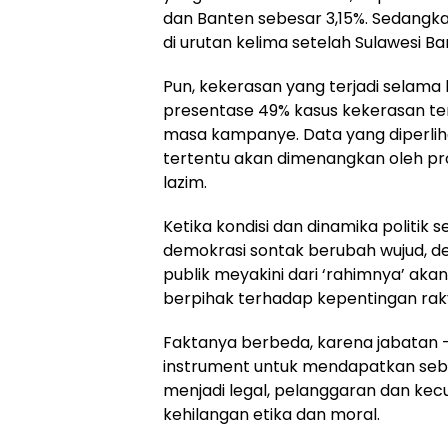
dan Banten sebesar 3,15%. Sedangka
di urutan kelima setelah Sulawesi Ba
Pun, kekerasan yang terjadi sela
presentase 49% kasus kekerasan terj
masa kampanye. Data yang diperliha
tertentu akan dimenangkan oleh pro
lazim.
Ketika kondisi dan dinamika politik
demokrasi sontak berubah wujud, de
publik meyakini dari ‘rahimnya’ aka
berpihak terhadap kepentingan rak
Faktanya berbeda, karena jabatan –
instrument untuk mendapatkan sebu
menjadi legal, pelanggaran dan kecu
kehilangan etika dan moral.