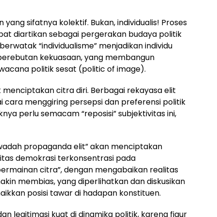
yang sifatnya kolektif. Bukan, individualis! Proses
at diartikan sebagai pergerakan budaya politik
g berwatak “individualisme” menjadikan individu
si perebutan kekuasaan, yang membangun
cana politik sesat (politic of image).
menciptakan citra diri. Berbagai rekayasa elit
 cara menggiring persepsi dan preferensi politik
a perlu semacam “reposisi” subjektivitas ini,
“wadah propaganda elit” akan menciptakan
ivitas demokrasi terkonsentrasi pada
rmainan citra”, dengan mengabaikan realitas
emakin membias, yang diperlihatkan dan diskusikan
ikkan posisi tawar di hadapan konstituen.
legitimasi kuat di dinamika politik, karena figur