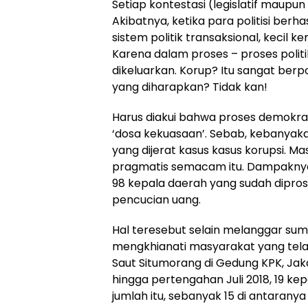
Setiap kontestasi (legislatif maupun
Akibatnya, ketika para politisi berha
sistem politik transaksional, kecil 
Karena dalam proses – proses politi
dikeluarkan. Korup? Itu sangat berp
yang diharapkan? Tidak kan!
Harus diakui bahwa proses demokrati
‘dosa kekuasaan’. Sebab, kebanyakan p
yang dijerat kasus kasus korupsi. Mas
pragmatis semacam itu. Dampaknya 
98 kepala daerah yang sudah dipros
pencucian uang.
Hal teresebut selain melanggar sum
mengkhianati masyarakat yang tela
Saut Situmorang di Gedung KPK, Jaka
hingga pertengahan Juli 2018, 19 ke
jumlah itu, sebanyak 15 di antarany