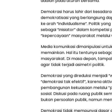
adalah pada aturan bersama.
Demokrasi harus lahir dari kesadaran 
demokratisasi yang berlangsung dap
ke arah “individualisme”. Politik yan
sebagai “inisiator” dalam kompeti
“kepercayaan” masyarakat melalui wa
Media komunikasi dimanipulasi untuk 
memainkan. Hal itu tentunya sebagai
masyarakat. Di masa depan, tampakny
agar tidak terjadi asimetri politik.
Demokrasi yang direduksi menjadi 
“demokrasi tak efektif”, karena akt
pembangunan kekuasaan melalui “pe
sosial. Diskusi pada ruang publik s
bukan persoalan publik, namun mena
Demokrasi tidak mempunyai dasar dan 