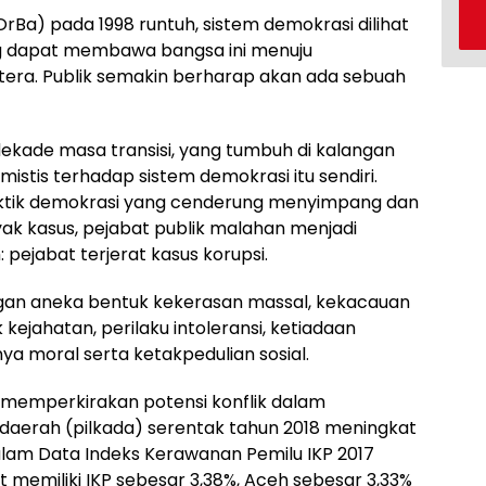
OrBa) pada 1998 runtuh, sistem demokrasi dilihat
g dapat membawa bangsa ini menuju
tera. Publik semakin berharap akan ada sebuah
 dekade masa transisi, yang tumbuh di kalangan
stis terhadap sistem demokrasi itu sendiri.
aktik demokrasi yang cenderung menyimpang dan
yak kasus, pejabat publik malahan menjadi
pejabat terjerat kasus korupsi.
gan aneka bentuk kekerasan massal, kekacauan
k kejahatan, perilaku intoleransi, ketiadaan
ya moral serta ketakpedulian sosial.
 memperkirakan potensi konflik dalam
daerah (pilkada) serentak tahun 2018 meningkat
lam Data Indeks Kerawanan Pemilu IKP 2017
at memiliki IKP sebesar 3,38%, Aceh sebesar 3,33%