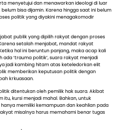
rta menyetujui dan menawarkan ideologi di luar
, belum bisa dijamin. Karena hingga saat ini belum
oses politik yang diyakini menagakomodir
abat publik yang dipilih rakyat dengan proses
 Karena setalah menjabat, mandat rakyat
u. Ketika hal ini beruntun panjang, maka acap kali
ada ‘trauma politik’, suara rakyat menjadi
ya jadi kambing hitam atas keteledorkan elit
blik memberikan keputusan politik dengan
mbah krkuasaan.
olitik ditentukan oleh pemilik hak suara. Akibat
m itu, kursi menjadi mahal. Bahkan, untuk
up hanya memiliki kemampuan dan keahlian pada
l rakyat misalnya harus memahami benar tugas