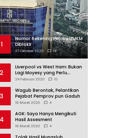
Nomor Rekening Pelaku UMKM
1
Diblokir
27 Oktober 2020
14
Liverpool vs West Ham: Bukan
2
Lagi Moyesy yang Perlu
Ditakuti
24 Februari 2020
10
Wagub Berontak, Pelantikan
3
Pejabat Pemprov pun Gaduh
16 Maret 2020
4
AGK: Saya Hanya Mengikuti
4
Hasil Assesment
16 Maret 2020
4
Tolak Hasil Munaslub,