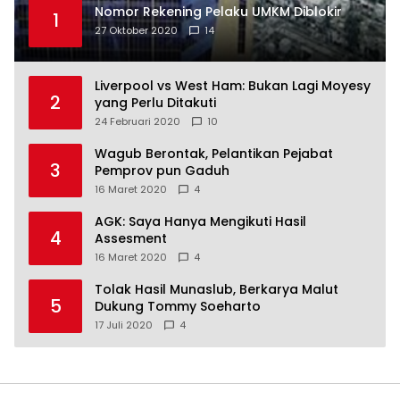
Nomor Rekening Pelaku UMKM Diblokir
1
27 Oktober 2020
14
Liverpool vs West Ham: Bukan Lagi Moyesy
2
yang Perlu Ditakuti
24 Februari 2020
10
Wagub Berontak, Pelantikan Pejabat
3
Pemprov pun Gaduh
16 Maret 2020
4
AGK: Saya Hanya Mengikuti Hasil
4
Assesment
16 Maret 2020
4
Tolak Hasil Munaslub, Berkarya Malut
5
Dukung Tommy Soeharto
17 Juli 2020
4