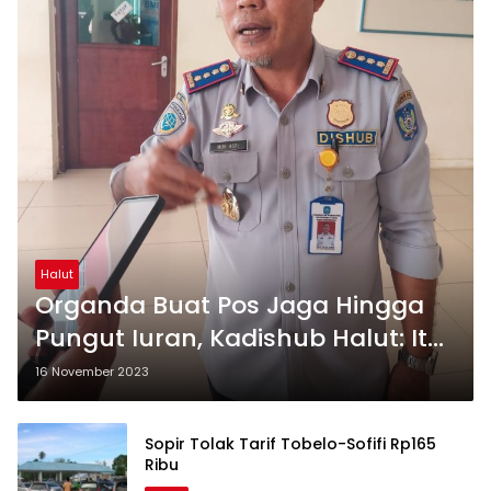
Halut
Organda Buat Pos Jaga Hingga
Pungut Iuran, Kadishub Halut: Itu
Ilegal, Akan Ditertibkan
16 November 2023
Sopir Tolak Tarif Tobelo-Sofifi Rp165
Ribu