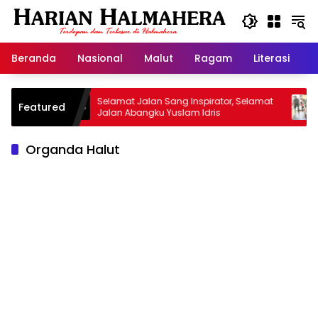
Langsung
ke
konten
Beranda
Nasional
Malut
Ragam
Literasi
H
san
Selamat Jalan Sang Inspirator, Selamat
Kiprah
Featured
Jalan Abangku Yuslam Idris
Menang
Organda Halut