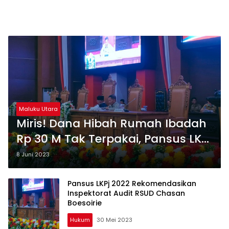
Maluku Utara
Miris! Dana Hibah Rumah Ibadah
Rp 30 M Tak Terpakai, Pansus LKPj
Malut Rekomendasi Begini
8 Juni 2023
Pansus LKPj 2022 Rekomendasikan
Inspektorat Audit RSUD Chasan
Boesoirie
Hukum
30 Mei 2023