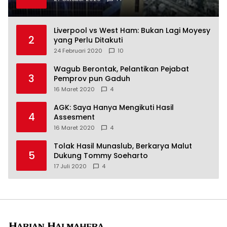
Liverpool vs West Ham: Bukan Lagi Moyesy
2
yang Perlu Ditakuti
24 Februari 2020
10
Wagub Berontak, Pelantikan Pejabat
3
Pemprov pun Gaduh
16 Maret 2020
4
AGK: Saya Hanya Mengikuti Hasil
4
Assesment
16 Maret 2020
4
Tolak Hasil Munaslub, Berkarya Malut
5
Dukung Tommy Soeharto
17 Juli 2020
4