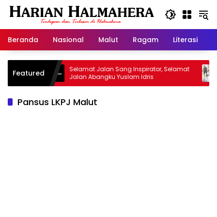
Langsung
ke
konten
Beranda
Nasional
Malut
Ragam
Literasi
H
san
Selamat Jalan Sang Inspirator, Selamat
Kipra
Featured
Jalan Abangku Yuslam Idris
Menang
Pansus LKPJ Malut