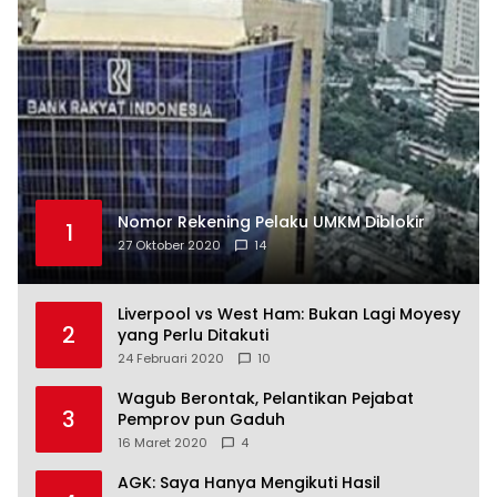
Nomor Rekening Pelaku UMKM Diblokir
1
27 Oktober 2020
14
Liverpool vs West Ham: Bukan Lagi Moyesy
2
yang Perlu Ditakuti
24 Februari 2020
10
Wagub Berontak, Pelantikan Pejabat
3
Pemprov pun Gaduh
16 Maret 2020
4
AGK: Saya Hanya Mengikuti Hasil