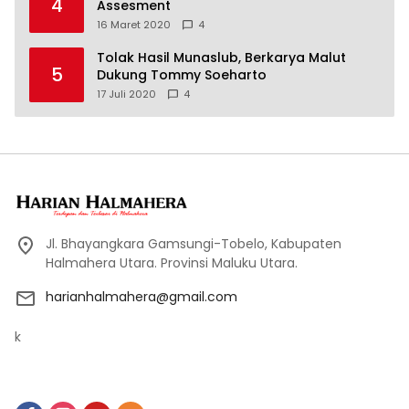
4
Assesment
16 Maret 2020
4
Tolak Hasil Munaslub, Berkarya Malut
5
Dukung Tommy Soeharto
17 Juli 2020
4
Jl. Bhayangkara Gamsungi-Tobelo, Kabupaten
Halmahera Utara. Provinsi Maluku Utara.
harianhalmahera@gmail.com
k