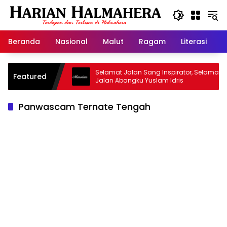
Langsung
ke
konten
Beranda
Nasional
Malut
Ragam
Literasi
H
sjid Warisan
Selamat Jalan Sang Inspirator, Selamat
Featured
Jalan Abangku Yuslam Idris
Panwascam Ternate Tengah