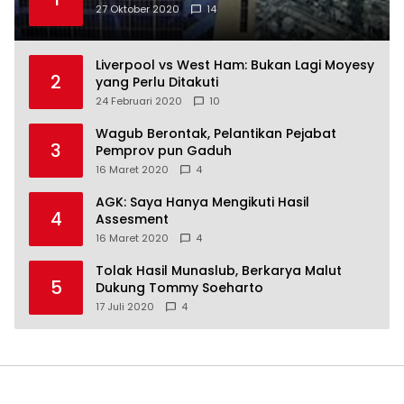
27 Oktober 2020
14
Liverpool vs West Ham: Bukan Lagi Moyesy
2
yang Perlu Ditakuti
24 Februari 2020
10
Wagub Berontak, Pelantikan Pejabat
3
Pemprov pun Gaduh
16 Maret 2020
4
AGK: Saya Hanya Mengikuti Hasil
4
Assesment
16 Maret 2020
4
Tolak Hasil Munaslub, Berkarya Malut
5
Dukung Tommy Soeharto
17 Juli 2020
4