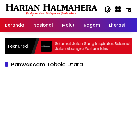
Langsung
ke
konten
Beranda
Nasional
Malut
Ragam
Literasi
H
jid Warisan
Selamat Jalan Sang Inspirator, Selamat
Featured
Jalan Abangku Yuslam Idris
Panwascam Tobelo Utara