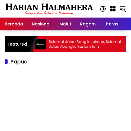
Langsung
ke
konten
Beranda
Nasional
Malut
Ragam
Literasi
H
arisan
Selamat Jalan Sang Inspirator, Selamat
Kip
Featured
Jalan Abangku Yuslam Idris
Men
Papua