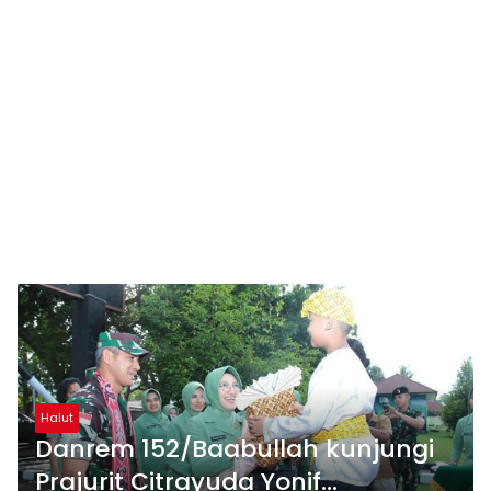
Halut
Danrem 152/Baabullah kunjungi
Prajurit Citrayuda Yonif