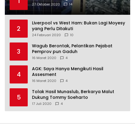
1
27 Oktober 2020
14
Liverpool vs West Ham: Bukan Lagi Moyesy
2
yang Perlu Ditakuti
24 Februari 2020
10
Wagub Berontak, Pelantikan Pejabat
3
Pemprov pun Gaduh
16 Maret 2020
4
AGK: Saya Hanya Mengikuti Hasil
4
Assesment
16 Maret 2020
4
Tolak Hasil Munaslub, Berkarya Malut
5
Dukung Tommy Soeharto
17 Juli 2020
4