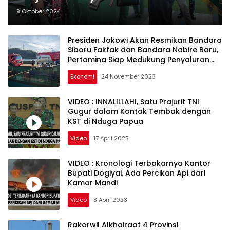
732/Banau, Tahun Depan Prajurit
9 Oktober 2024
Akan Satgas ke Papua.
Presiden Jokowi Akan Resmikan Bandara
Siboru Fakfak dan Bandara Nabire Baru,
Pertamina Siap Medukung Penyaluran
Avtur
Ekonomi
24 November 2023
VIDEO : INNALILLAHI, Satu Prajurit TNI
Gugur dalam Kontak Tembak dengan
KST di Nduga Papua
Video
17 April 2023
VIDEO : Kronologi Terbakarnya Kantor
Bupati Dogiyai, Ada Percikan Api dari
Kamar Mandi
Video
8 April 2023
Rakorwil Alkhairaat 4 Provinsi