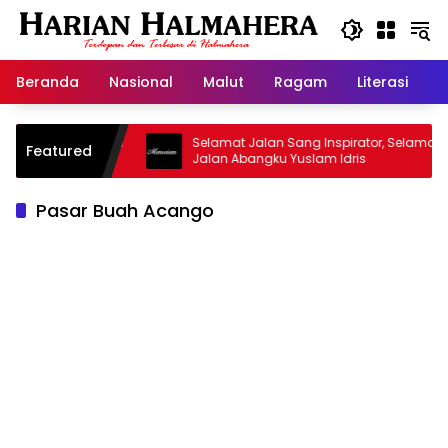
Langsung
ke
konten
Beranda
Nasional
Malut
Ragam
Literasi
H
asjid Warisan
Selamat Jalan Sang Inspirator, Selamat
Featured
Jalan Abangku Yuslam Idris
Pasar Buah Acango