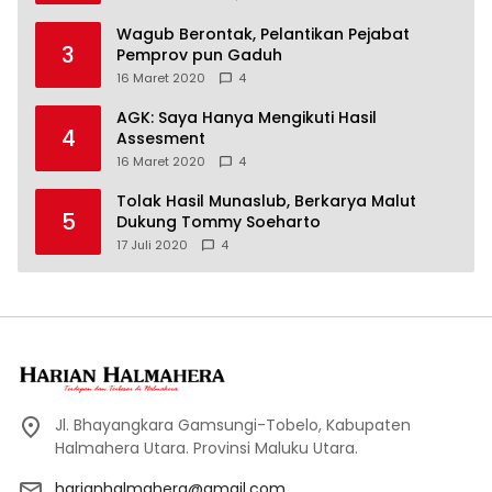
Wagub Berontak, Pelantikan Pejabat
3
Pemprov pun Gaduh
16 Maret 2020
4
AGK: Saya Hanya Mengikuti Hasil
4
Assesment
16 Maret 2020
4
Tolak Hasil Munaslub, Berkarya Malut
5
Dukung Tommy Soeharto
17 Juli 2020
4
Jl. Bhayangkara Gamsungi-Tobelo, Kabupaten
Halmahera Utara. Provinsi Maluku Utara.
harianhalmahera@gmail.com