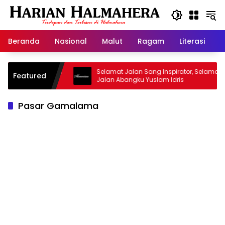
Langsung
ke
konten
Beranda
Nasional
Malut
Ragam
Literasi
H
sjid Warisan
Selamat Jalan Sang Inspirator, Selamat
Featured
Jalan Abangku Yuslam Idris
Pasar Gamalama