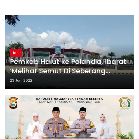
Halut
Pemkab Halut ke Polandia, Ibarat
‘Melihat Semut Di Seberang
Lautan’
23 Juni 2022