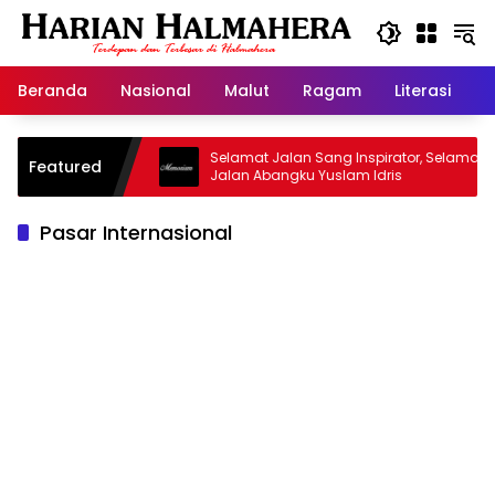
Langsung
ke
konten
Beranda
Nasional
Malut
Ragam
Literasi
H
asjid Warisan
Selamat Jalan Sang Inspirator, Selamat
Featured
Jalan Abangku Yuslam Idris
Pasar Internasional