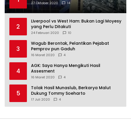
27 Oktober 2020
14
Liverpool vs West Ham: Bukan Lagi Moyesy
2
yang Perlu Ditakuti
24 Februari 2020
10
Wagub Berontak, Pelantikan Pejabat
3
Pemprov pun Gaduh
16 Maret 2020
4
AGK: Saya Hanya Mengikuti Hasil
4
Assesment
16 Maret 2020
4
Tolak Hasil Munaslub, Berkarya Malut
5
Dukung Tommy Soeharto
17 Juli 2020
4