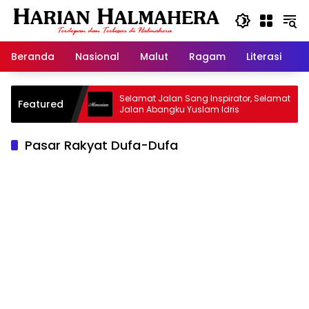
Langsung
ke
konten
Beranda
Nasional
Malut
Ragam
Literasi
H
id Warisan
Selamat Jalan Sang Inspirator, Selamat
Featured
Jalan Abangku Yuslam Idris
Pasar Rakyat Dufa-Dufa