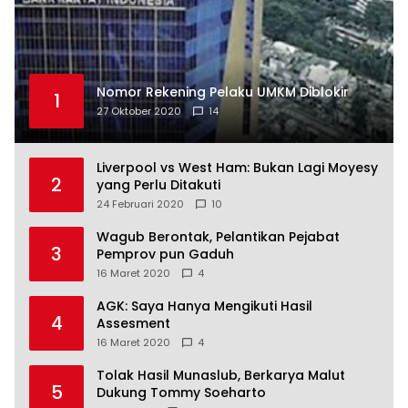
Nomor Rekening Pelaku UMKM Diblokir
1
27 Oktober 2020
14
Liverpool vs West Ham: Bukan Lagi Moyesy
2
yang Perlu Ditakuti
24 Februari 2020
10
Wagub Berontak, Pelantikan Pejabat
3
Pemprov pun Gaduh
16 Maret 2020
4
AGK: Saya Hanya Mengikuti Hasil
4
Assesment
16 Maret 2020
4
Tolak Hasil Munaslub, Berkarya Malut
5
Dukung Tommy Soeharto