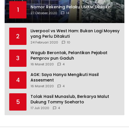
Nomor Rekening Pelaku UMKM Diblokir
1
27 Oktober 2020
14
Liverpool vs West Ham: Bukan Lagi Moyesy
2
yang Perlu Ditakuti
24 Februari 2020
10
Wagub Berontak, Pelantikan Pejabat
3
Pemprov pun Gaduh
16 Maret 2020
4
AGK: Saya Hanya Mengikuti Hasil
4
Assesment
16 Maret 2020
4
Tolak Hasil Munaslub, Berkarya Malut
5
Dukung Tommy Soeharto
17 Juli 2020
4