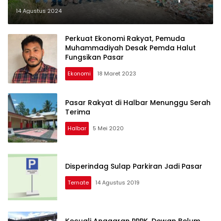
Hingga Buat Penampungannya di
14 Agustus 2024
Pasar Malifut
Perkuat Ekonomi Rakyat, Pemuda
Muhammadiyah Desak Pemda Halut
Fungsikan Pasar
Ekonomi
18 Maret 2023
Pasar Rakyat di Halbar Menunggu Serah
Terima
Halbar
5 Mei 2020
Disperindag Sulap Parkiran Jadi Pasar
Ternate
14 Agustus 2019
Kecuali Anggaran PPPK, Dewan Belum