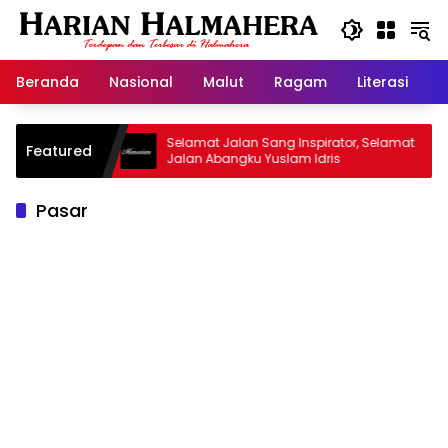
Langsung
ke
konten
Beranda
Nasional
Malut
Ragam
Literasi
H
 Warisan
Selamat Jalan Sang Inspirator, Selamat
K
Featured
Jalan Abangku Yuslam Idris
M
Pasar