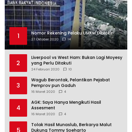
Nomor Rekening Pelaku UMKM Diblokir
1
27 Oktober 2020
14
Liverpool vs West Ham: Bukan Lagi Moyesy
2
yang Perlu Ditakuti
24 Februari 2020
10
Wagub Berontak, Pelantikan Pejabat
3
Pemprov pun Gaduh
16 Maret 2020
4
AGK: Saya Hanya Mengikuti Hasil
4
Assesment
16 Maret 2020
4
Tolak Hasil Munaslub, Berkarya Malut
5
Dukung Tommy Soeharto