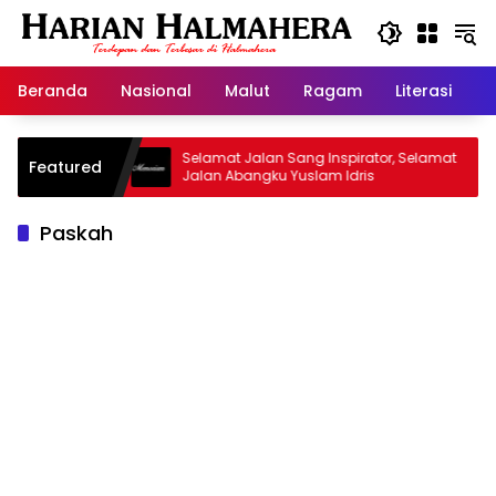
Langsung
ke
konten
Beranda
Nasional
Malut
Ragam
Literasi
H
 Warisan
Selamat Jalan Sang Inspirator, Selamat
K
Featured
Jalan Abangku Yuslam Idris
M
Paskah