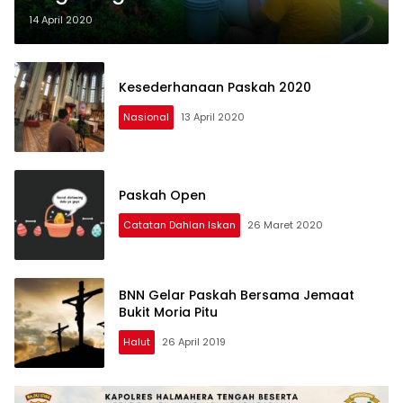
Ratusan Ember
14 April 2020
Kesederhanaan Paskah 2020
Nasional
13 April 2020
Paskah Open
Catatan Dahlan Iskan
26 Maret 2020
BNN Gelar Paskah Bersama Jemaat
Bukit Moria Pitu
Halut
26 April 2019