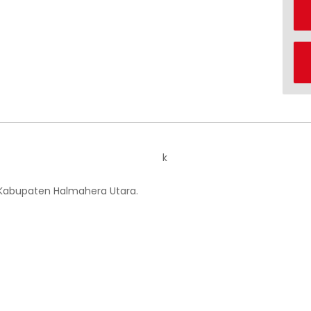
k
 Kabupaten Halmahera Utara.