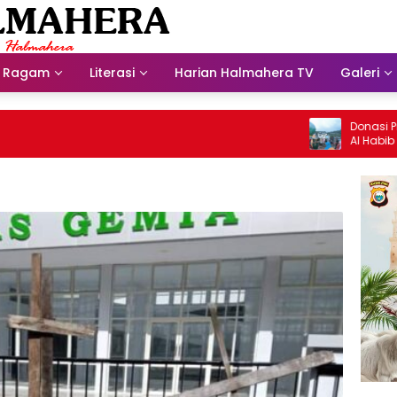
Ragam
Literasi
Harian Halmahera TV
Galeri
Donasi Presdir 
Al Habib Husein