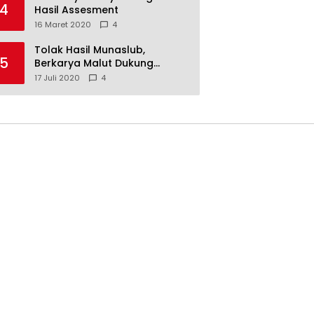
4
Hasil Assesment
16 Maret 2020
4
Tolak Hasil Munaslub,
5
Berkarya Malut Dukung
Tommy Soeharto
17 Juli 2020
4