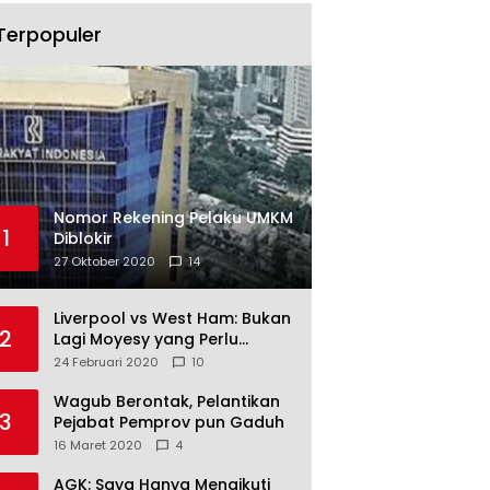
Terpopuler
Nomor Rekening Pelaku UMKM
1
Diblokir
27 Oktober 2020
14
Liverpool vs West Ham: Bukan
2
Lagi Moyesy yang Perlu
Ditakuti
24 Februari 2020
10
Wagub Berontak, Pelantikan
3
Pejabat Pemprov pun Gaduh
16 Maret 2020
4
AGK: Saya Hanya Mengikuti