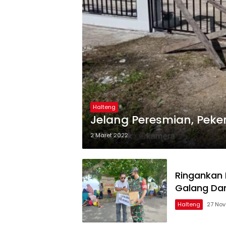
Halteng
Jelang Peresmian, Pek
2 Maret 2022
Ringankan 
Galang Da
Halteng
27 No