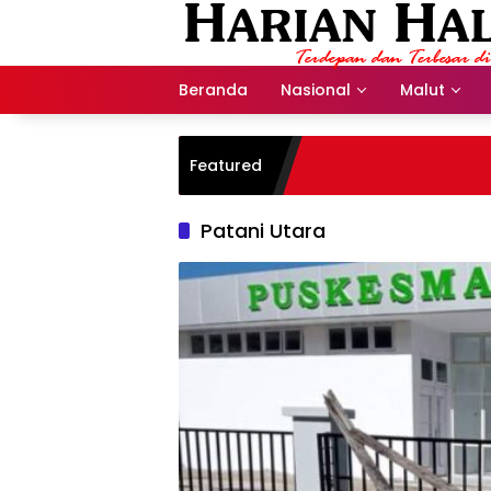
Langsung
ke
konten
Beranda
Nasional
Malut
Featured
Patani Utara