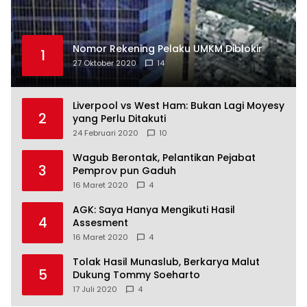
Nomor Rekening Pelaku UMKM Diblokir
1
27 Oktober 2020
14
Liverpool vs West Ham: Bukan Lagi Moyesy
2
yang Perlu Ditakuti
24 Februari 2020
10
Wagub Berontak, Pelantikan Pejabat
3
Pemprov pun Gaduh
16 Maret 2020
4
AGK: Saya Hanya Mengikuti Hasil
4
Assesment
16 Maret 2020
4
Tolak Hasil Munaslub, Berkarya Malut
5
Dukung Tommy Soeharto
17 Juli 2020
4