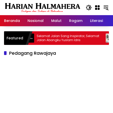
Langsung
ke
konten
Beranda
Nasional
Malut
Ragam
Literasi
H
risan
Selamat Jalan Sang Inspirator, Selamat
Kipr
Featured
Jalan Abangku Yuslam Idris
Mena
Pedagang Rawajaya