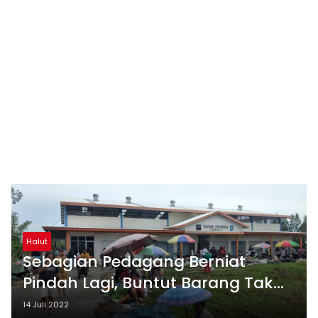
Halut
Sebagian Pedagang Berniat
Pindah Lagi, Buntut Barang Tak
Laku
14 Juli 2022