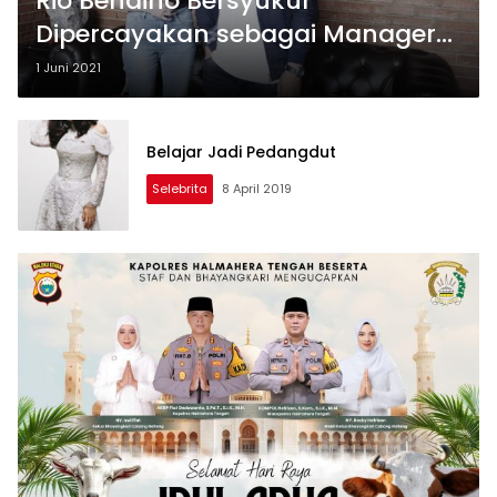
Rio Benaino Bersyukur
Dipercayakan sebagai Manager
Artis Tisya Erni
1 Juni 2021
Belajar Jadi Pedangdut
Selebrita
8 April 2019