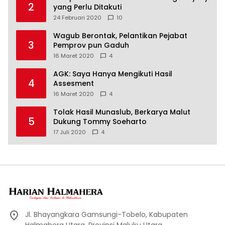
2
yang Perlu Ditakuti
24 Februari 2020
10
Wagub Berontak, Pelantikan Pejabat
3
Pemprov pun Gaduh
16 Maret 2020
4
AGK: Saya Hanya Mengikuti Hasil
4
Assesment
16 Maret 2020
4
Tolak Hasil Munaslub, Berkarya Malut
5
Dukung Tommy Soeharto
17 Juli 2020
4
Jl. Bhayangkara Gamsungi-Tobelo, Kabupaten
Halmahera Utara. Provinsi Maluku Utara.