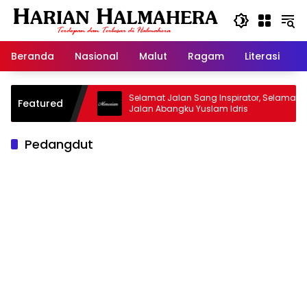
Langsung
ke
konten
Beranda
Nasional
Malut
Ragam
Literasi
H
sjid Warisan
Selamat Jalan Sang Inspirator, Selamat
Featured
Jalan Abangku Yuslam Idris
Pedangdut