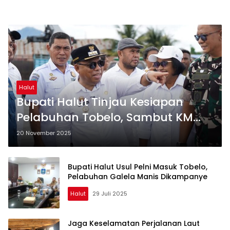
Halut
Bupati Halut Tinjau Kesiapan
Pelabuhan Tobelo, Sambut KM
Tatamailau Sandar 2026
20 November 2025
Bupati Halut Usul Pelni Masuk Tobelo,
Pelabuhan Galela Manis Dikampanye
Halut
29 Juli 2025
Jaga Keselamatan Perjalanan Laut