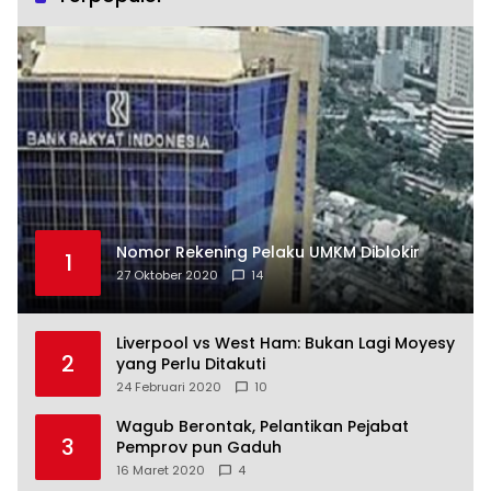
Nomor Rekening Pelaku UMKM Diblokir
1
27 Oktober 2020
14
Liverpool vs West Ham: Bukan Lagi Moyesy
2
yang Perlu Ditakuti
24 Februari 2020
10
Wagub Berontak, Pelantikan Pejabat
3
Pemprov pun Gaduh
16 Maret 2020
4