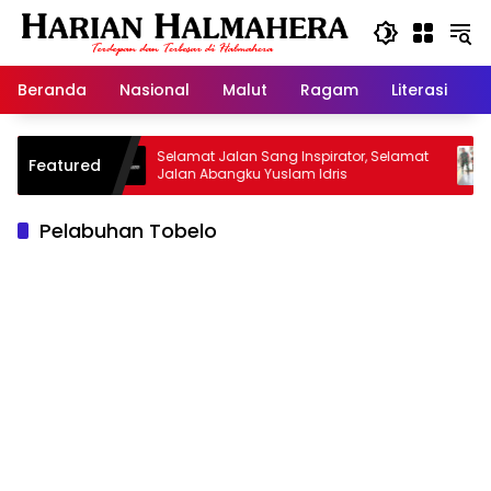
Langsung
ke
konten
Beranda
Nasional
Malut
Ragam
Literasi
H
san
Selamat Jalan Sang Inspirator, Selamat
Kipra
Featured
Jalan Abangku Yuslam Idris
Menang
Pelabuhan Tobelo